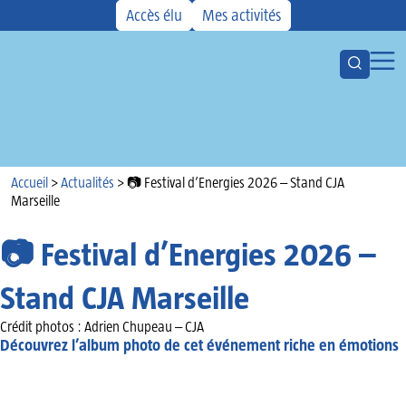
Accès élu
Mes activités
Ouvrir la
Ouvr
Votre CMCAS
Les aides
Activités
Accueil
Kiosque
Accueil
>
Actualités
>
📷 Festival d’Energies 2026 – Stand CJA
Marseille
Actualités
Agenda
📷 Festival d’Energies 2026 –
Stand CJA Marseille
Crédit photos : Adrien Chupeau – CJA
Découvrez l’album photo de cet événement riche en émotions