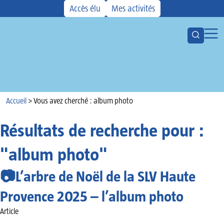
Accès élu
Mes activités
Ouvrir la
Ouvr
Votre CMCAS
Les aides
Activités
Accueil
Kiosque
Accueil
>
Vous avez cherché : album photo
Actualités
Résultats de recherche pour :
Agenda
"album photo"
📷L’arbre de Noël de la SLV Haute
Provence 2025 – l’album photo
Article