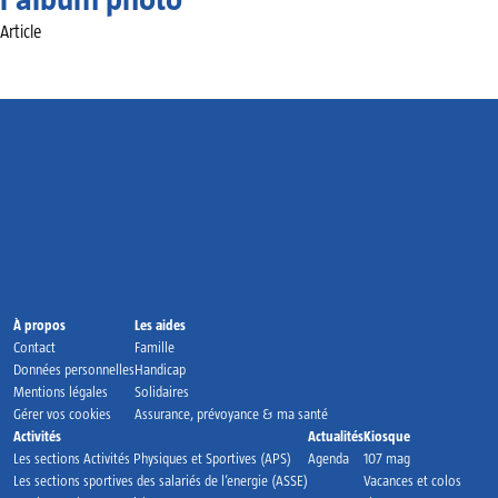
Article
Accueil
À propos
Les aides
Contact
Famille
Données personnelles
Handicap
Mentions légales
Solidaires
Gérer vos cookies
Assurance, prévoyance & ma santé
Activités
Actualités
Kiosque
Les sections Activités Physiques et Sportives (APS)
Agenda
107 mag
Les sections sportives des salariés de l’energie (ASSE)
Vacances et colos