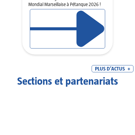
Mondial Marseillaise à Pétanque 2026 !
LIRE L’ARTICLE
PLUS D’ACTUS
+
Sections et partenariats
Les sections
Les sections
Activités
sportives des
Physiques et
salariés de