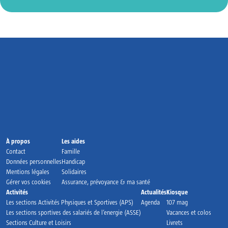
Accueil
À propos
Les aides
Contact
Famille
Données personnelles
Handicap
Mentions légales
Solidaires
Gérer vos cookies
Assurance, prévoyance & ma santé
Activités
Actualités
Kiosque
Les sections Activités Physiques et Sportives (APS)
Agenda
107 mag
Les sections sportives des salariés de l’energie (ASSE)
Vacances et colos
Sections Culture et Loisirs
Livrets