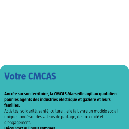
Sportives (APS)
l’energie (ASSE)
Tarifs négociés,
Sections Culture
partenariats &
et Loisirs
passeports
culturels
Votre CMCAS
Ancrée sur son territoire, la CMCAS Marseille agit au quotidien
pour les agents des industries électrique et gazière et leurs
familles.
Activités, solidarité, santé, culture… elle fait vivre un modèle social
unique, fondé sur des valeurs de partage, de proximité et
d’engagement.
Découvrez qui nous sommes.