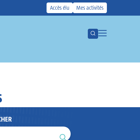
Accès élu
Mes activités
Ouvrir la barre de recher
Ouvrir la menu
Votre CMCAS
Les aides
Activités
Kiosque
Actualités
s
Agenda
CHER