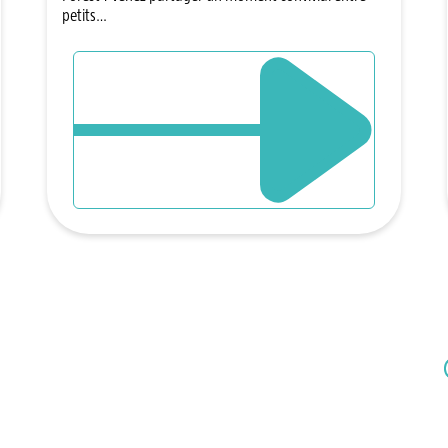
petits…
DÉCOUVRIR L`ÉVÈNEMENT