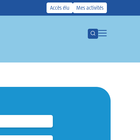
Accès élu
Mes activités
Ouvrir la barre de recher
Ouvrir la menu
Votre CMCAS
Les aides
Activités
Kiosque
Actualités
Agenda