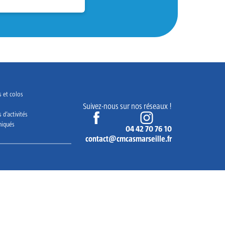
e
g
 et colos
Suivez-nous sur nos réseaux !
 d’activités
Vonsulter le compte facebook de 
Vonsulter le com
iqués
04 42 70 76 10
contact@cmcasmarseille.fr