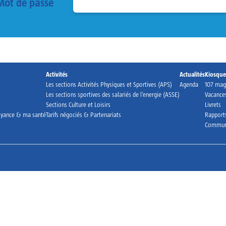
Mot de passe
Activités
Actualités
Kiosqu
Les sections Activités Physiques et Sportives (APS)
Agenda
107 ma
Les sections sportives des salariés de l’energie (ASSE)
Vacances
Sections Culture et Loisirs
Livrets
oyance & ma santé
Tarifs négociés & Partenariats
Rapports
Commun