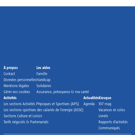
Accueil
À propos
Les aides
Contact
Famille
Données personnelles
Handicap
Mentions légales
Solidaires
Gérer vos cookies
Assurance, prévoyance & ma santé
Activités
Actualités
Kiosque
Les sections Activités Physiques et Sportives (APS)
Agenda
107 mag
Les sections sportives des salariés de l’energie (ASSE)
Vacances et colos
Sections Culture et Loisirs
Livrets
Tarifs négociés & Partenariats
Rapports d’activités
Communiqués