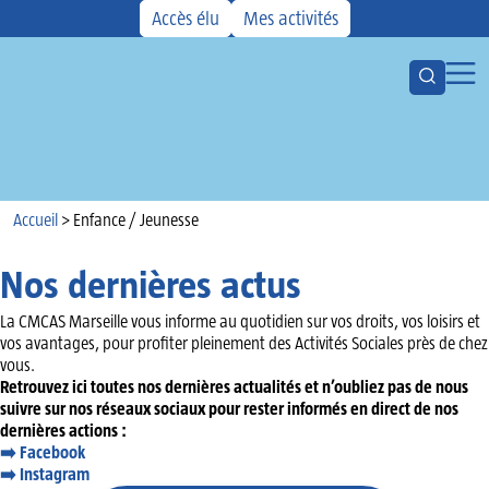
Accès élu
Mes activités
Ouvrir la
Ouvr
Votre CMCAS
Les aides
Activités
Accueil
Kiosque
Accueil
>
Enfance / Jeunesse
Actualités
Nos dernières actus
Agenda
La CMCAS Marseille vous informe au quotidien sur vos droits, vos loisirs et
vos avantages, pour profiter pleinement des Activités Sociales près de chez
vous.
Retrouvez ici toutes nos dernières actualités et n’oubliez pas de nous
suivre sur nos réseaux sociaux pour rester informés en direct de nos
dernières actions :
➡️ Facebook
➡️
Instagram