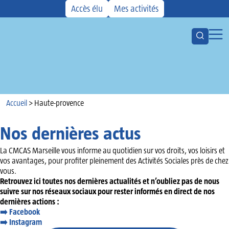
Accès élu
Mes activités
Ouvrir la
Ouvr
Votre CMCAS
Les aides
Activités
Accueil
Kiosque
Accueil
>
Haute-provence
Actualités
Nos dernières actus
Agenda
La CMCAS Marseille vous informe au quotidien sur vos droits, vos loisirs et
vos avantages, pour profiter pleinement des Activités Sociales près de chez
vous.
Retrouvez ici toutes nos dernières actualités et n’oubliez pas de nous
suivre sur nos réseaux sociaux pour rester informés en direct de nos
dernières actions :
➡️ Facebook
➡️
Instagram