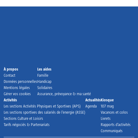
Accueil
À propos
Les aides
Contact
Famille
Données personnelles
Handicap
Mentions légales
Solidaires
Gérer vos cookies
Assurance, prévoyance & ma santé
Activités
Actualités
Kiosque
Les sections Activités Physiques et Sportives (APS)
Agenda
107 mag
Les sections sportives des salariés de l’energie (ASSE)
Vacances et colos
Sections Culture et Loisirs
Livrets
Tarifs négociés & Partenariats
Rapports d’activités
Communiqués