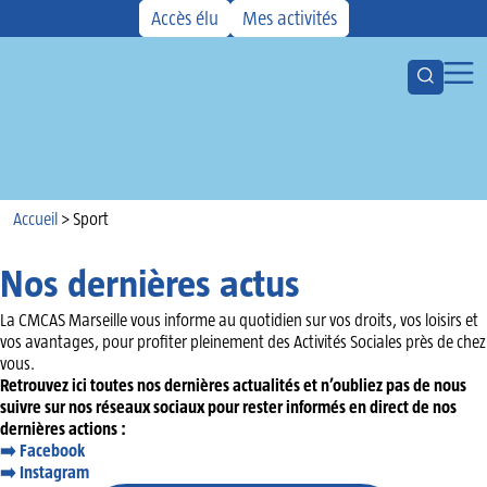
Accès élu
Mes activités
Ouvrir la
Ouvr
Votre CMCAS
Les aides
Activités
Accueil
Kiosque
Accueil
>
Sport
Actualités
Nos dernières actus
Agenda
La CMCAS Marseille vous informe au quotidien sur vos droits, vos loisirs et
vos avantages, pour profiter pleinement des Activités Sociales près de chez
vous.
Retrouvez ici toutes nos dernières actualités et n’oubliez pas de nous
suivre sur nos réseaux sociaux pour rester informés en direct de nos
dernières actions :
➡️ Facebook
➡️
Instagram