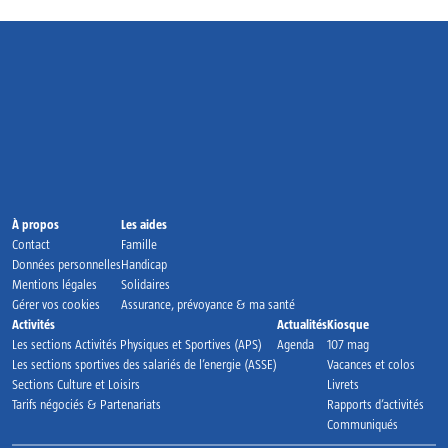
Accueil
À propos
Les aides
Contact
Famille
Données personnelles
Handicap
Mentions légales
Solidaires
Gérer vos cookies
Assurance, prévoyance & ma santé
Activités
Actualités
Kiosque
Les sections Activités Physiques et Sportives (APS)
Agenda
107 mag
Les sections sportives des salariés de l’energie (ASSE)
Vacances et colos
Sections Culture et Loisirs
Livrets
Tarifs négociés & Partenariats
Rapports d’activités
Communiqués