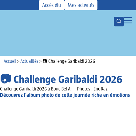
Accès élu
Mes activités
Ouvrir la
Ouvr
Votre CMCAS
Les aides
Activités
Accueil
Kiosque
Accueil
>
Actualités
>
📷 Challenge Garibaldi 2026
Actualités
📷 Challenge Garibaldi 2026
Agenda
Challenge Garibaldi 2026 à Bouc-Bel-Air – Photos : Eric Raz
Découvrez l’album photo de cette journée riche en émotions