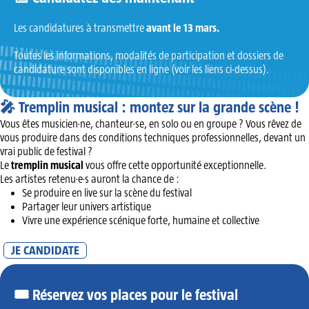
Les candidatures à transmettre
avant le 13 mars.
Toutes les informations, modalités de participation et dossiers de
candidature sont disponibles en ligne (voir les liens ci-dessus).
🎤 Tremplin musical : montez sur la grande scène !
Vous êtes musicien·ne, chanteur·se, en solo ou en groupe ? Vous rêvez de
vous produire dans des conditions techniques professionnelles, devant un
vrai public de festival ?
Le
tremplin musical
vous offre cette opportunité exceptionnelle.
Les artistes retenu·e·s auront la chance de :
Se produire en live sur la scène du festival
Partager leur univers artistique
Vivre une expérience scénique forte, humaine et collective
JE CANDIDATE
🎟️ Réservez vos places pour le festival