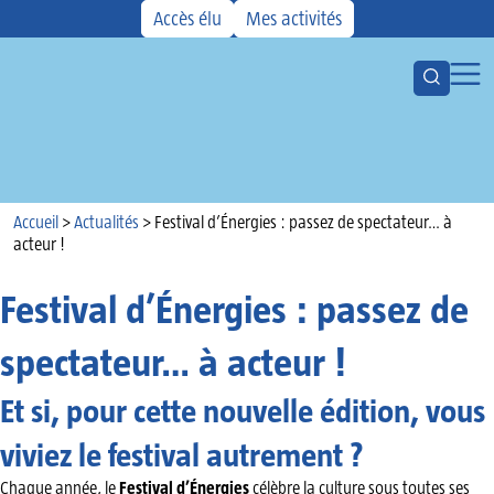
Accès élu
Mes activités
Ouvrir la
Ouvr
Votre CMCAS
Les aides
Activités
Accueil
Kiosque
Accueil
>
Actualités
>
Festival d’Énergies : passez de spectateur… à
acteur !
Actualités
Agenda
Festival d’Énergies : passez de
spectateur… à acteur !
Et si, pour cette nouvelle édition, vous
viviez le festival autrement ?
Chaque année, le
Festival d’Énergies
célèbre la culture sous toutes ses