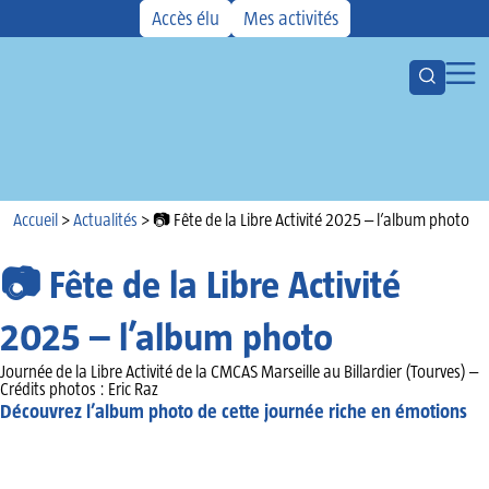
Accès élu
Mes activités
Ouvrir la
Ouvr
Votre CMCAS
Les aides
Activités
Accueil
Kiosque
Accueil
>
Actualités
>
📷 Fête de la Libre Activité 2025 – l’album photo
Actualités
📷 Fête de la Libre Activité
Agenda
2025 – l’album photo
Journée de la Libre Activité de la CMCAS Marseille au Billardier (Tourves) –
Crédits photos : Eric Raz
Découvrez l’album photo de cette journée riche en émotions