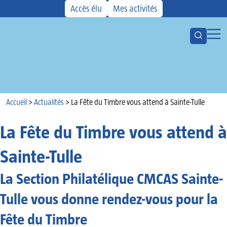
Accès élu
Mes activités
Ouvrir la
Ouvr
Votre CMCAS
Les aides
Activités
Accueil
Kiosque
Accueil
>
Actualités
>
La Fête du Timbre vous attend à Sainte-Tulle
Actualités
La Fête du Timbre vous attend à
Agenda
Sainte-Tulle
La Section Philatélique CMCAS Sainte-
Tulle vous donne rendez-vous pour la
Fête du Timbre