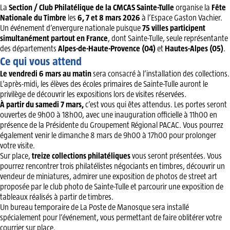
La
Section / Club Philatélique de la CMCAS Sainte-Tulle
organise la
Fête
Nationale du Timbre
les
6, 7 et 8 mars 2026
à l’Espace Gaston Vachier.
Un événement d’envergure nationale puisque
75 villes participent
simultanément partout en France
, dont Sainte-Tulle, seule représentante
des départements
Alpes-de-Haute-Provence (04)
et
Hautes-Alpes (05)
.
Ce qui vous attend
Le vendredi 6 mars au matin
sera consacré à l’installation des collections.
L’après-midi, les élèves des écoles primaires de Sainte-Tulle auront le
privilège de découvrir les expositions lors de visites réservées.
À partir du samedi 7 mars,
c’est vous qui êtes attendus. Les portes seront
ouvertes de 9h00 à 18h00, avec une inauguration officielle à 11h00 en
présence de la Présidente du Groupement Régional PACAC. Vous pourrez
également venir le dimanche 8 mars de 9h00 à 17h00 pour prolonger
votre visite.
Sur place,
treize collections philatéliques
vous seront présentées. Vous
pourrez rencontrer trois philatélistes négociants en timbres, découvrir un
vendeur de miniatures, admirer une exposition de photos de street art
proposée par le club photo de Sainte-Tulle et parcourir une exposition de
tableaux réalisés à partir de timbres.
Un bureau temporaire de La Poste de Manosque sera installé
spécialement pour l’événement, vous permettant de faire oblitérer votre
courrier sur place.