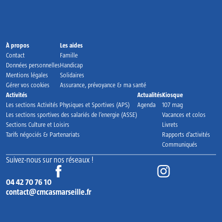
Accueil
À propos
Les aides
Contact
Famille
Données personnelles
Handicap
Mentions légales
Solidaires
Gérer vos cookies
Assurance, prévoyance & ma santé
Activités
Actualités
Kiosque
Les sections Activités Physiques et Sportives (APS)
Agenda
107 mag
Les sections sportives des salariés de l’energie (ASSE)
Vacances et colos
Sections Culture et Loisirs
Livrets
Tarifs négociés & Partenariats
Rapports d’activités
Communiqués
Suivez-nous sur nos réseaux !
Vonsulter le compte facebook de CMC
Vo
04 42 70 76 10
contact@cmcasmarseille.fr